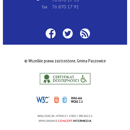
76 870 17 93
fax
76 870 17 91
© Wszelkie prawa zastrzeżone, Gmina Paszowice
WALIDACJA:
HTML5
+
CSS3
+
WCAG 2.1
WYKONANIE
CONCEPT
INTERMEDIA