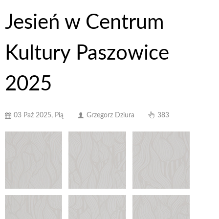
Jesień w Centrum
Kultury Paszowice
2025
03 Paź 2025, Pią
Grzegorz Dziura
383