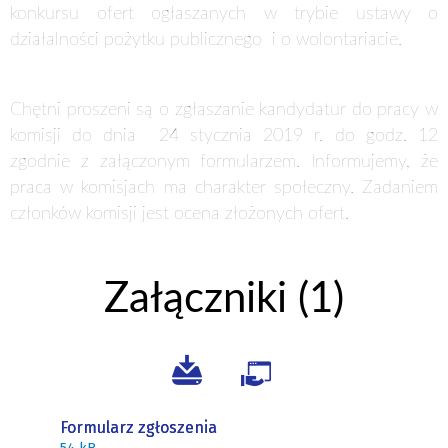
konkursu ofert ogłaszanych w trybie ustawy o
działalności pożytku publicznego i o wolontariacie.
Chętni proszeni są o zgłaszanie kandydatur do pracy w
komisji do dnia
24 stycznia 2019 r. do godz. 12
zgodnie z załączonym formularzem. Informujemy, że
praca w komisjach ma charakter społeczny. Zadaniem
członków komisji jest ocena złożonych ofert.
Załączniki (1)
Formularz zgłoszenia