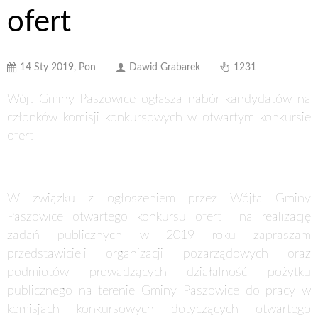
ofert
14 Sty 2019, Pon
Dawid Grabarek
1231
Wójt Gminy Paszowice ogłasza nabór kandydatów na
członków komisji konkursowych w otwartym konkursie
ofert
W związku z ogłoszeniem przez Wójta Gminy
Paszowice otwartego konkursu ofert na realizację
zadań publicznych w 2019 roku zapraszam
przedstawicieli organizacji pozarządowych oraz
podmiotów prowadzących działalność pożytku
publicznego na terenie Gminy Paszowice do pracy w
komisjach konkursowych dotyczących otwartego