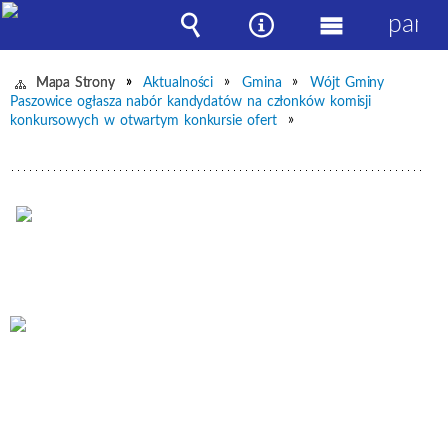
panel
Wyszukiwarka
Narzędzia
Menu
główne
Mapa Strony
Aktualności
Gmina
Wójt Gminy
Paszowice ogłasza nabór kandydatów na członków komisji
konkursowych w otwartym konkursie ofert