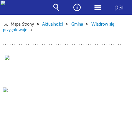
panel
Wyszukiwarka
Narzędzia
Menu
główne
Mapa Strony
Aktualności
Gmina
Wiadrów się
przygotowuje