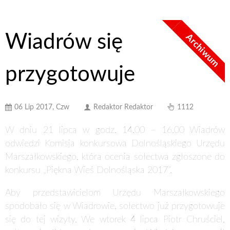
Wiadrów się
Archiwum
przygotowuje
06 Lip 2017, Czw
Redaktor Redaktor
1112
W dniu 21 lipca w godz. 14.00 – 16.00 Wiadrów
odwiedzi Komisja konkursowa Dolnośląskiego Urzędu
Marszałkowskiego, która ocenia sołectwa zgłoszone do
konkursu „Piękna Wieś Dolnośląska 2017”.
Aby przedstawicielom Urzędu Marszałkowskiego
spodobało się w Wiadrowie, sołectwo już przygotowuje
się do tej wizyty. We wtorek 4 lipca Piotr Chruściel,