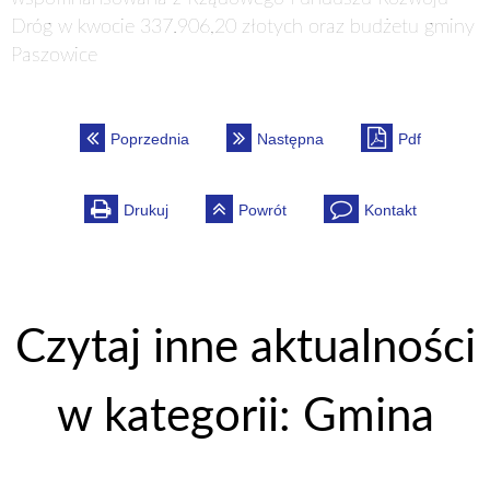
Dróg w kwocie 337.906,20 złotych oraz budżetu gminy
Paszowice
Poprzednia
Następna
Pdf
Drukuj
Powrót
Kontakt
Czytaj inne aktualności
w kategorii: Gmina