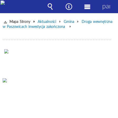
panel
Wyszukiwarka
Narzędzia
Menu
główne
Mapa Strony
Aktualności
Gmina
Droga wewnętrzna
w Paszowicach inwestycja zakończona