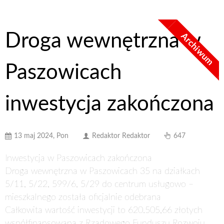
Droga wewnętrzna w
Archiwum
Paszowicach
inwestycja zakończona
13 maj 2024, Pon
Redaktor Redaktor
647
Inwestycja w Paszowicach zakończona
Droga wewnętrzna w Paszowicach 35 na działkach
5/11, 5/22, 599/6, 5/29 do centrum usługowo –
mieszkalnego została oficjalnie odebrana
Całkowita wartość inwestycji to 620.505,66 złotych
współfinansowana z Rządowego Funduszu Rozwoju