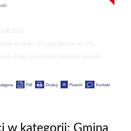
20.04.2022
etrza do około -2°C, przy gruncie do
-3°C.
opady śniegu, powodujące miejscami
przyrost
stępna
Pdf
Drukuj
Powrót
Kontakt
ci w kategorii: Gmina