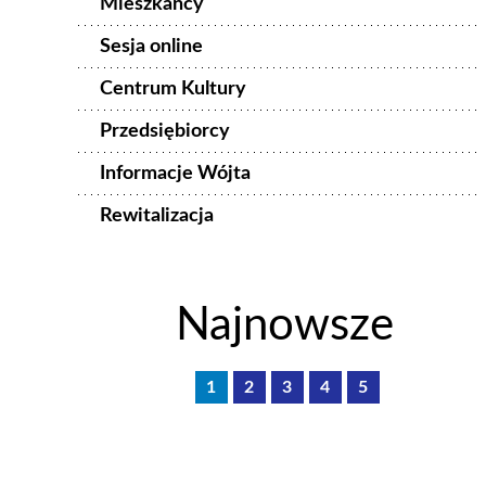
Mieszkańcy
Sesja online
Centrum Kultury
Przedsiębiorcy
Informacje Wójta
Rewitalizacja
Najnowsze
1
2
3
4
5