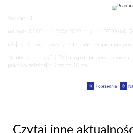
Przymrozki
od godz. 01:00 dnia 20.04.2022 do godz. 07:00 dnia 
miejscami prognozowany jest spadek temperatury powi
Na obszarze powyżej 700 m n.p.m. prognozowane są 
pokrywy śnieżnej o 5 cm do 10 cm.
Poprzednia
Na
Czytaj inne aktualnoś